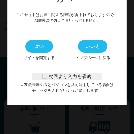
このサイトはお酒に関する情報が含まれておりますので、
【本格麦焼酎】隠し蔵パウチ
【本格麦焼酎】隠し蔵 900ml
20歳未満の方はご覧いただけません。
500ml
1,395円
783円
はい
いいえ
サイトを閲覧する
トップページに戻る
次回より入力を省略
お客様サポート
※20歳未満の方とパソコンを共同利用している場合は
GUIDE
チェックを入れないようお願いします。
お買い物ガイド
配送・送料について