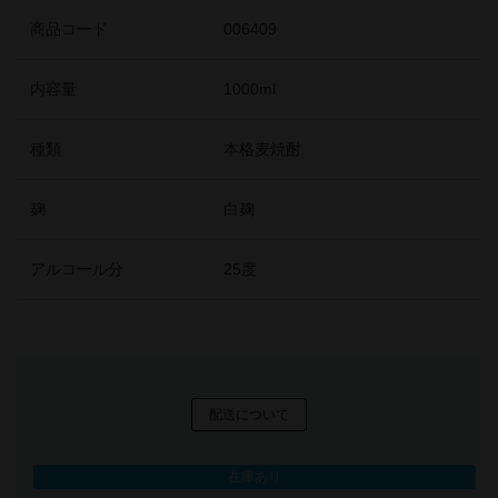
商品コード
006409
内容量
1000ml
種類
本格麦焼酎
麹
白麹
アルコール分
25度
配送について
在庫あり