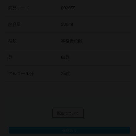
商品コード
002055
内容量
900ml
種類
本格麦焼酎
麹
白麹
アルコール分
25度
配送について
在庫あり