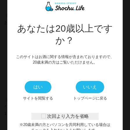
【本格麦焼酎】隠し蔵 1800ml
【本格麦焼酎】隠し蔵720ml
2,425円
1,367円
あなたは20歳以上です
か？
このサイトはお酒に関する情報が含まれておりますので、
20歳未満の方はご覧いただけません。
はい
いいえ
サイトを閲覧する
トップページに戻る
【本格麦焼酎】隠し蔵スリム
パック 900ml
1,365円
次回より入力を省略
※20歳未満の方とパソコンを共同利用している場合は