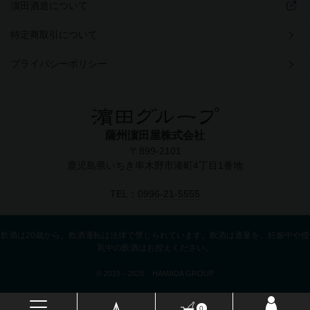
濵田酒造について
特定商取引について
プライバシーポリシー
薩州濵田屋株式会社
〒899-2101
鹿児島県いちき串木野市湊町4丁目1番地
TEL：
0996-21-5555
飲酒は20歳から。飲酒運転は法律で禁じられています。飲酒は適量を。妊娠中や授
乳中の飲酒はお控えください。
© 2019－2026 HAMADA GROUP
0