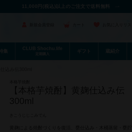
11,000円(税込)以上のご注文で送料無料
新規会員登録
カート
お気に入りリス
CLUB Shochu.life
特集
ギフト
蔵紹介
定期購入
込み伝300ml
本格芋焼酎
【本格芋焼酎】黄麹仕込み伝
300ml
きこうじじこみでん
黄麹による焼酎づくりを復活、甕仕込み・木桶蒸留・甕