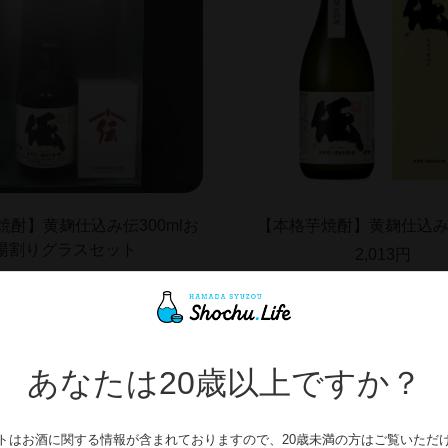
焼酎】黄麹仕込み伝300mlお
【本格芋焼酎】黄麹仕込み伝
湯割りグラスセット
2,013円
1,550円
あなたは20歳以上ですか？
トはお酒に関する情報が含まれておりますので、20歳未満の方はご覧いただ