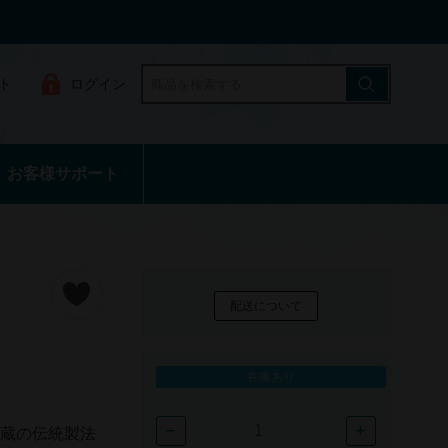
ト
ログイン
お客様サポート
配送について
在庫あり
−
+
貯蔵の伝統製法