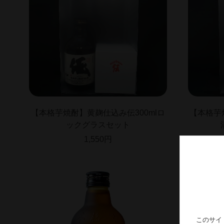
【本格芋焼酎】黄麹仕込み伝300mlロ
【本格芋
ックグラスセット
1,550円
このサイ