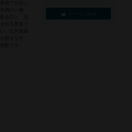
を黄麹で仕込ん
い米麹の一種
カートに入れる
な飲み口と、洗
好まれる要素で
さい。伝兵衛蔵
酒が好きな方
の焼酎です。