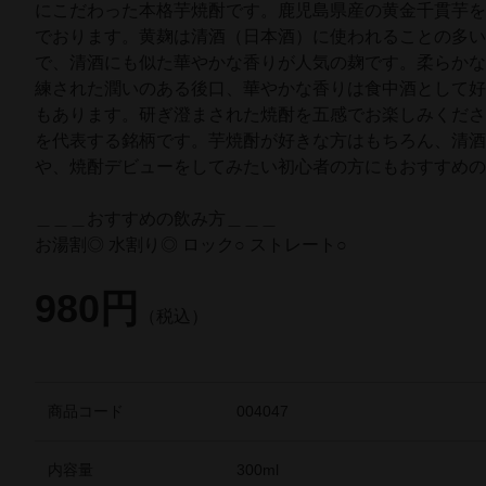
にこだわった本格芋焼酎です。鹿児島県産の黄金千貫芋
でおります。黄麹は清酒（日本酒）に使われることの多
で、清酒にも似た華やかな香りが人気の麹です。柔らか
練された潤いのある後口、華やかな香りは食中酒として
もあります。研ぎ澄まされた焼酎を五感でお楽しみくだ
を代表する銘柄です。芋焼酎が好きな方はもちろん、清
や、焼酎デビューをしてみたい初心者の方にもおすすめ
＿＿＿おすすめの飲み方＿＿＿
お湯割◎ 水割り◎ ロック○ ストレート○
980円
（税込）
商品コード
004047
内容量
300ml