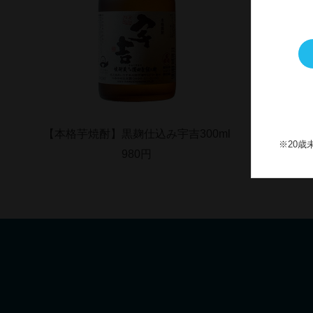
【本格芋焼酎】黒麹仕込み宇吉300ml
【本格
※20
980円