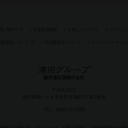
買い物ガイド
新規会員登録
お気に入りリスト
ログイン
濵田酒造について
特定商取引について
プライバシーポリシ
薩州濵田屋株式会社
〒899-2101
鹿児島県いちき串木野市湊町4丁目1番地
TEL：
0996-21-5555
飲酒運転は法律で禁じられています。飲酒は適量を。妊娠中や授乳中の飲