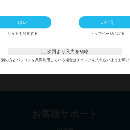
はい
いいえ
サイトを閲覧する
トップページに戻る
次回より入力を省略
芋焼酎】兼重(芋)300ml
歳未満の方とパソコンを共同利用している場合はチェックを入れないようお願い
1,200円
お客様サポート
GUIDE