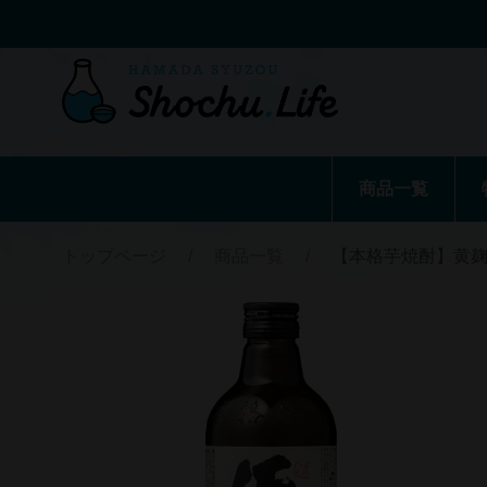
商品一覧
トップページ
/
商品一覧
/
【本格芋焼酎】黄麹仕