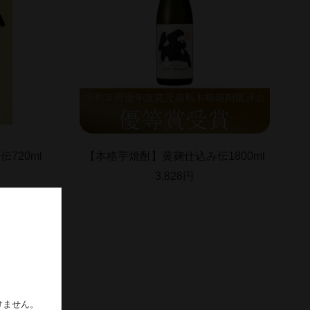
720ml
【本格芋焼酎】黄麹仕込み伝1800ml
3,828円
けません。