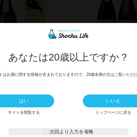
あなたは20歳以上ですか？
焼酎】黄麹仕込み伝720ml
【本格芋焼酎】伝&宇吉1800
トはお酒に関する情報が含まれておりますので、20歳未満の方はご覧いただ
くり
2,013円
6,908円
はい
いいえ
サイトを閲覧する
トップページに戻る
次回より入力を省略