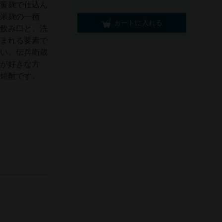
を黄麹で仕込ん
い米麹の一種
カートに入れる
な飲み口と、洗
好まれる要素で
さい。伝兵衛蔵
酒が好きな方
の焼酎です。