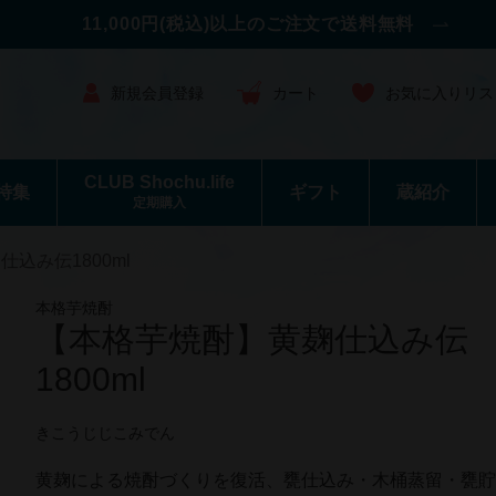
11,000円(税込)以上のご注文で送料無料
新規会員登録
カート
お気に入りリス
CLUB Shochu.life
特集
ギフト
蔵紹介
定期購入
込み伝1800ml
本格芋焼酎
【本格芋焼酎】黄麹仕込み伝
1800ml
きこうじじこみでん
黄麹による焼酎づくりを復活、甕仕込み・木桶蒸留・甕