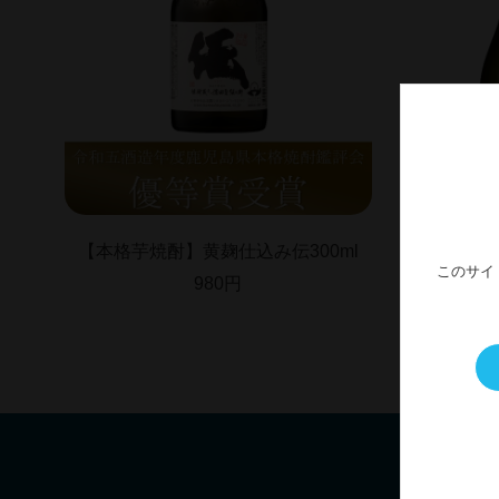
【本格芋焼酎】黄麹仕込み伝300ml
【本格芋
このサイ
980円