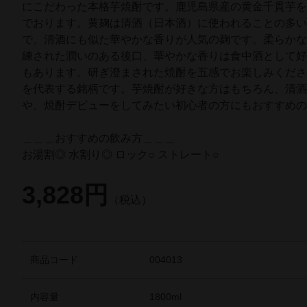
にこだわった本格芋焼酎です。鹿児島県産の黄金千貫芋
でおります。黄麹は清酒（日本酒）に使われることの多
で、清酒にも似た華やかな香りが人気の麹です。柔らか
練された潤いのある後口、華やかな香りは食中酒として
もあります。研ぎ澄まされた焼酎を五感でお楽しみくだ
を代表する銘柄です。芋焼酎が好きな方はもちろん、清
や、焼酎デビューをしてみたい初心者の方にもおすすめ
＿＿＿おすすめの飲み方＿＿＿
お湯割◎ 水割り◎ ロック○ ストレート○
3,828円
（税込）
商品コード
004013
内容量
1800ml