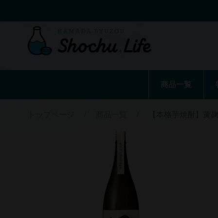
商品一覧
トップページ
/
商品一覧
/
【本格芋焼酎】黄麹仕