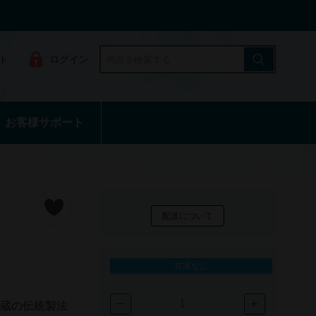
ト
ログイン
お客様サポート
配送について
在庫なし
−
+
貯蔵の伝統製法