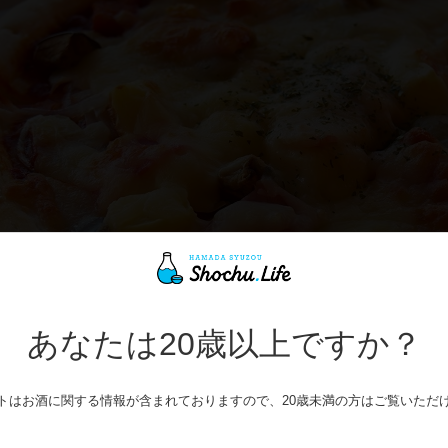
あなたは20歳以上ですか？
鹿児島県いちき串木野市にある伝兵衛蔵に併設する
焼酎とお食事処 伝兵衛」では、ピザのテイクアウトをしていま
トはお酒に関する情報が含まれておりますので、20歳未満の方はご覧いただ
今回は、全6種類からオススメを1つピックアップ！
な野菜がゴロゴロのった、見た目も鮮やかなグリル野菜ピザで