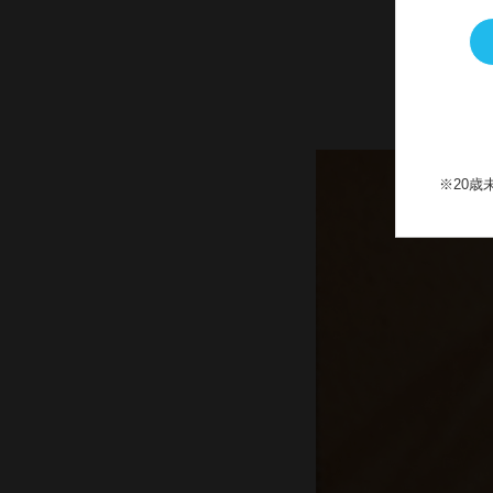
とろとろ
※20