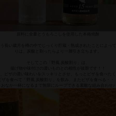
原料に全量とうもろこしを使用した本格焼酎
いう長い歳月を樽の中でじっくり貯蔵・熟成されたことによっ
りは、炭酸と割ったらより一層引き立ちます。
そしてこの「野風 炭酸割り」は、
揚げ物や味付けの濃いものとの相性が抜群です！！
、ピザの濃い味わいをスッキリとさせ、もっとピザを食べたく
ピザを食べて「野風 炭酸割り」を飲み、またピザを食べる・・
おなか一杯になるまで無限にループできる素敵な組み合わせ♪