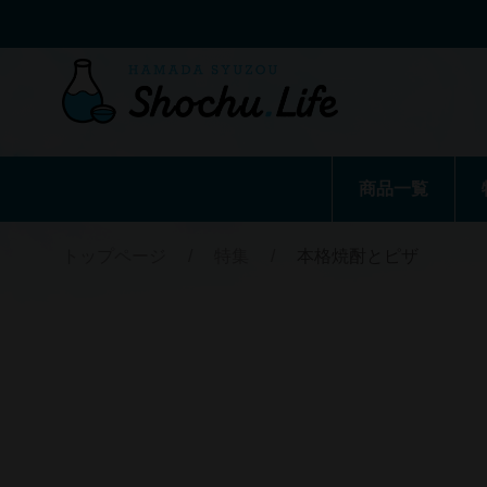
商品一覧
トップページ
/
特集
/
本格焼酎とピザ