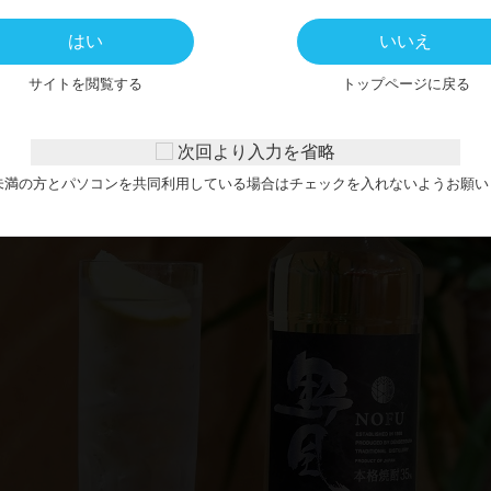
のズッキーニやほくほくのジャガイモがトマトソースと相性バ
はい
いいえ
サイトを閲覧する
トップページに戻る
こんなおいしいピザと頂くのは「野風」の炭酸割り🥂
15年貯蔵「野風」
次回より入力を省略
歳未満の方とパソコンを共同利用している場合はチェックを入れないようお願い