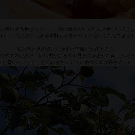
月の暑い夏も過ぎ去り、、、秋の気配がだんだんと近づいてき
ochu.Lifeのあるいちき串木野も朝晩がやっと涼しくなってきま
私は春と秋の過ごしやすい季節が大好きです。
に柿の木があり、毎年実がなるのを見るのが密かな楽しみだっ
まだ青い柿ですが、きれいなオレンジに色づくのが待ち遠しい