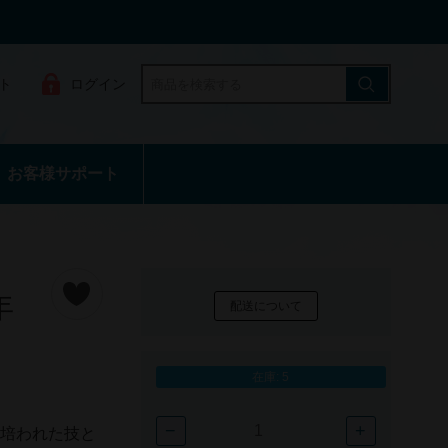
ト
ログイン
お客様サポート
年
配送について
在庫: 5
−
+
り培われた技と