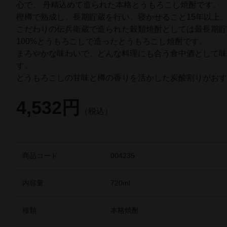
心で、 丹精込めて造られた本格とうもろこし焼酎です。 
樫樽で熟成し、長期貯蔵を行い、寝かせること15年以上。
こだわりの伝兵衛蔵で造られた穀類焼酎としては最長期
100%とうもろこしで造ったとうもろこし焼酎です。 
まろやかな味わいで、どんな料理にも合う食中酒として
す。 
とうもろこしの甘味と樽の香りを活かした炭酸割りがお
4,532円
（税込）
商品コード
004235
内容量
720ml
種類
本格焼酎