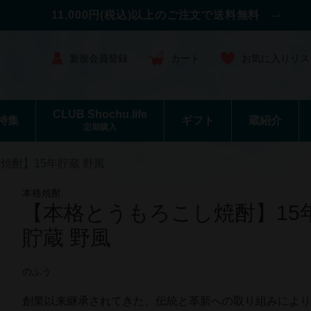
11,000円(税込)以上のご注文で送料無料
新規会員登録
カート
お気に入りリス
CLUB Shochu.life
特集
ギフト
蔵紹介
定期購入
焼酎】15年貯蔵 野風
本格焼酎
【本格とうもろこし焼酎】15
貯蔵 野風
のふう
創業以来継承されてきた、伝統と革新への取り組みによ