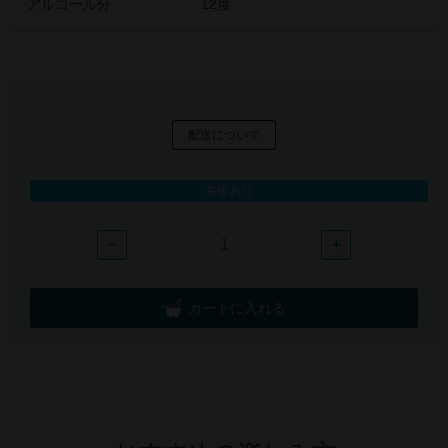
アルコール分
12度
配送について
在庫あり
−
+
カートに入れる