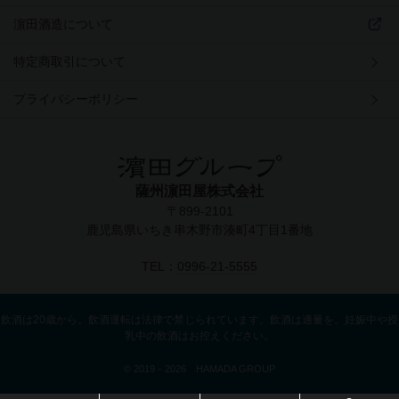
濵田酒造について
特定商取引について
プライバシーポリシー
薩州濵田屋株式会社
〒899-2101
鹿児島県いちき串木野市湊町4丁目1番地
TEL：
0996-21-5555
飲酒は20歳から。飲酒運転は法律で禁じられています。飲酒は適量を。妊娠中や授
乳中の飲酒はお控えください。
© 2019－2026 HAMADA GROUP