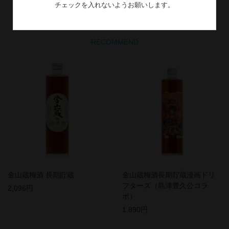
チェックを入れないようお願いします。
関連商品
RECOMMEND
金山蔵梅酒 長期貯蔵
金山蔵梅酒長期貯蔵漫画ドリ
フターズ（島津豊久公コラ
2,096円
ボ）
1,890円