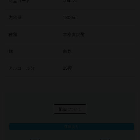
商品コード
004222
内容量
1800ml
種類
本格麦焼酎
麹
白麹
アルコール分
25度
配送について
在庫あり