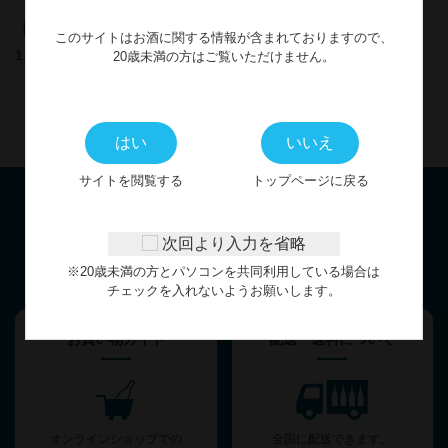
【本格麦焼酎】呂布 720ml
【本格芋焼酎】薩州 赤兎馬
このサイトはお酒に関する情報が含まれておりますので、
1800ml
1,548円
20歳未満の方はご覧いただけません。
3,828円
はい
いいえ
サイトを閲覧する
トップページに戻る
お客様サポート
次回より入力を省略
※20歳未満の方とパソコンを共同利用している場合は
GUIDE
チェックを入れないようお願いします。
お買い物ガイド
配送・送料について
オンラインショップでの
全国に配送できます。