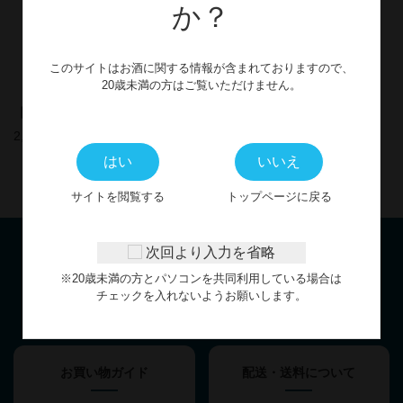
か？
このサイトはお酒に関する情報が含まれておりますので、
20歳未満の方はご覧いただけません。
【本格芋焼酎】濵伝720ml
2,013円
はい
いいえ
サイトを閲覧する
トップページに戻る
次回より入力を省略
※20歳未満の方とパソコンを共同利用している場合は
お客様サポート
チェックを入れないようお願いします。
GUIDE
お買い物ガイド
配送・送料について