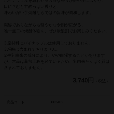
パイナップルを思わせる芳醇な香りが鮮やかに広がり、
口に含むと甘酸っぱい香りと、
味わい深い芋焼酎ならではの旨味が調和します。
濃醇でありながらも軽やかな余韻が広がる、
唯一無二の焼酎体験を、ぜひ炭酸割でお楽しみください。
※原材料にパイナップルは使用しておりません。
※炭酸は含まれておりません。
※牛乳由来の成分により、やや白濁することがあります
が、本品は蒸留工程を経ているため、乳由来たんぱく質は
含まれておりません。
3,740円
（税込）
商品コード
003402