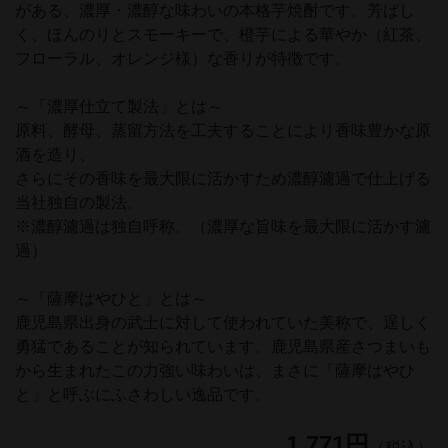
がある、濃厚・濃醇な味わいの本格芋焼酎です。芳ばし
く、ほんのりとスモーキーで、橙芋による華やか（紅茶、
フローラル、オレンジ様）な香りが特徴です。
～「濃厚仕立て製法」とは～
原料、酵母、蒸留方法を工夫することにより香味豊かな原
酒を造り、
さらにその香味を最大限に活かすため濃醇濾過で仕上げる
当社独自の製法。
※濃醇濾過は独自呼称。（濃厚な旨味を最大限に活かす濾
過）
～「薩摩はやひと」とは～
鹿児島県出身の武士に対して使われていた美称で、逞しく
勇猛であることが知られています。鹿児島県産さつまいも
から生まれたこの力強い味わいは、まさに「薩摩はやひ
と」と呼ぶにふさわしい逸品です。
1,771円
（税込）