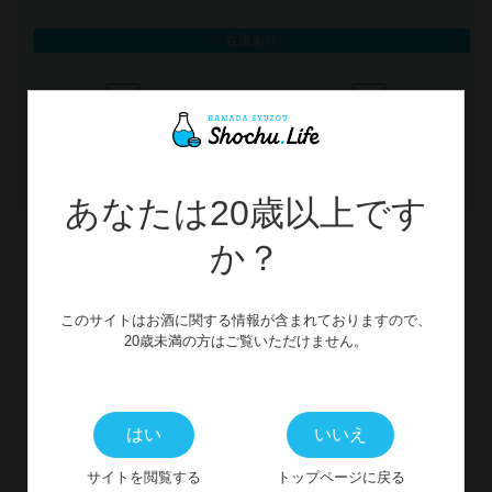
在庫あり
−
+
カートに入れる
あなたは20歳以上です
か？
関連商品
このサイトはお酒に関する情報が含まれておりますので、
RECOMMEND
20歳未満の方はご覧いただけません。
はい
いいえ
サイトを閲覧する
トップページに戻る