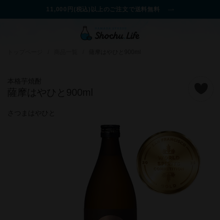
11,000円(税込)以上のご注文で送料無料
トップページ
/
商品一覧
/
薩摩はやひと900ml
本格芋焼酎
薩摩はやひと900ml
さつまはやひと