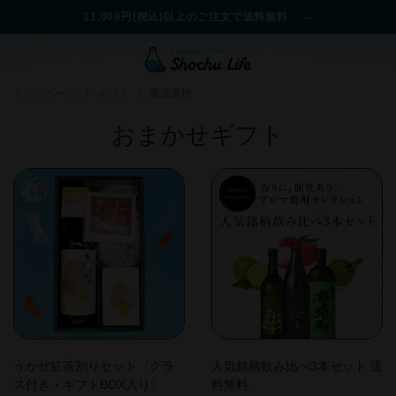
11,000円(税込)以上のご注文で送料無料
トップページ
/
ギフト
/
商品選択
おまかせギフト
うかぜ紅茶割りセット〈グラ
人気銘柄飲み比べ3本セット 送
ス付き・ギフトBOX入り〉
料無料