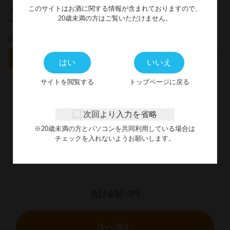
このサイトはお酒に関する情報が含まれておりますので、
【本格芋焼酎】金山蔵飲み比
【本格芋焼酎】だいやめスタ
20歳未満の方はご覧いただけません。
べセット720ml
ーターキット
3,987円
2,300円
選択
詳細
選択
詳細
はい
いいえ
サイトを閲覧する
トップページに戻る
＜
1
2
＞
次回より入力を省略
※20歳未満の方とパソコンを共同利用している場合は
選択した商品
チェックを入れないようお願いします。
商品が選択されていません
合計金額:
0円
次へ進む