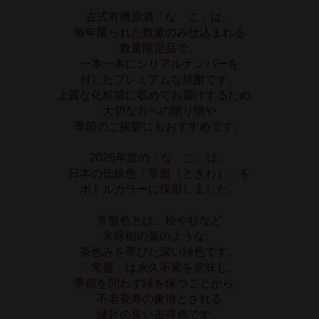
古式有機原酒「なゝこ」は、
毎年限られた数量のみ仕込まれる
数量限定品で、
一本一本にシリアルナンバーを
付したプレミアムな焼酎
です。
上質な化粧箱に収めてお届けするため、
大切な方への贈り物や
季節のご挨拶にもおすすめです。
2026年度の「なゝこ」は、
日本の伝統色「常盤（ときわ）」を
ボトルカラーに採用
しました。
常盤色とは、松や杉など
常緑樹の葉のような、
茶色みを帯びた深い緑色です。
「常盤」は永久不変を意味し、
季節を問わず緑を保つことから、
不老長寿の象徴とされる
縁起の良い吉祥色
です。