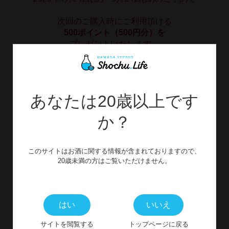
次回のご購入時にご利用頂ける
500ポイント（500円分）を
プレゼントいたします。
──────────────────
蔵出し前日までにご予約頂いた場合、
あなたは20歳以上です
メールにて特典をお送りいたします。
か？
早期のご予約がお得になっておりますので、
ぜひお早めにご検討ください。
このサイトはお酒に関する情報が含まれておりますので、
20歳未満の方はご覧いただけません。
はい
いいえ
サイトを閲覧する
トップページに戻る