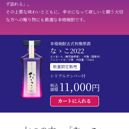
ず訪れる」。
その上質な味わいとともに、幸せになって欲しいと願う大切
な方への贈り物にも最適な本格焼酎です。
本格焼酎古式有機原酒
なゝこ2022
さつまいも（鹿児島県産）・米麹（国産米）
アルコール分／37度 内容量／720ml
数量限定販売
シリアルナンバー付
11,000
円
税込
価格