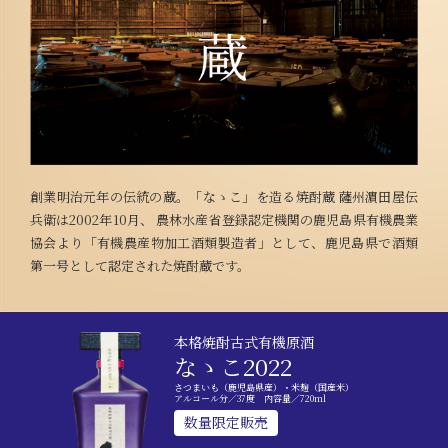
創業明治元年の伝統の蔵。「なゝこ」を造る焼酎蔵 薩州濵田屋伝
兵衛は2002年10月、 農林水産省登録認定機関の鹿児島県有機農業
協会より「有機農産物加工酒類製造者」として、鹿児島県で酒類
第一号として認定された焼酎蔵です。
本格焼酎古式有機原酒
なゝこ2022
さつまいも（鹿児島県産）・米麹（国産米）
アルコール分／37度 内容量／720ml
数量限定販売