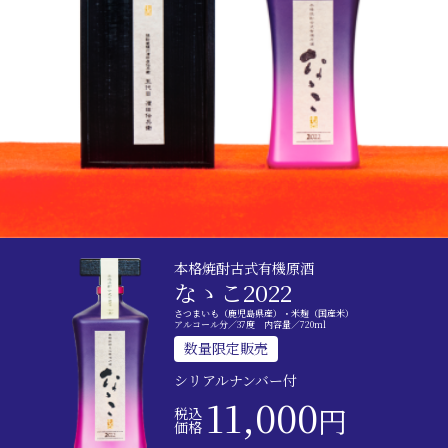
本格焼酎古式有機原酒
なゝこ2022
さつまいも（鹿児島県産）・米麹（国産米）
アルコール分／37度 内容量／720ml
数量限定販売
シリアルナンバー付
11,000
円
税込
価格