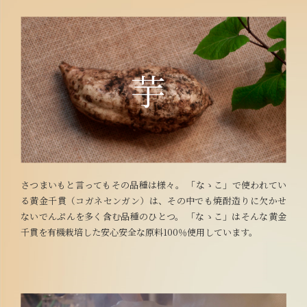
さつまいもと言ってもその品種は様々。 「なゝこ」で使われてい
る黄金千貫（コガネセンガン）は、その中でも焼酎造りに欠かせ
ないでんぷんを多く含む品種のひとつ。 「なゝこ」はそんな黄金
千貫を有機栽培した安心安全な原料100％使用しています。