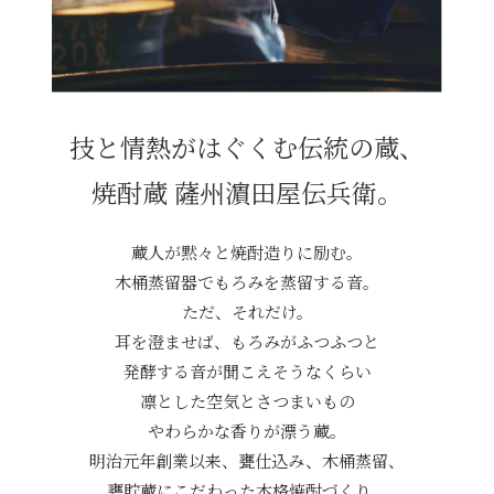
技と情熱がはぐくむ伝統の蔵、
焼酎蔵 薩州濵田屋伝兵衛。
蔵人が黙々と焼酎造りに励む。
木桶蒸留器でもろみを蒸留する音。
ただ、それだけ。
耳を澄ませば、もろみがふつふつと
発酵する音が聞こえそうなくらい
凛とした空気とさつまいもの
やわらかな香りが漂う蔵。
明治元年創業以来、甕仕込み、木桶蒸留、
甕貯蔵に
こだわった本格焼酎づくり。