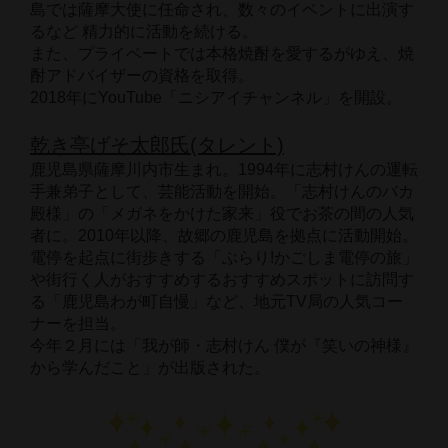
島では薩摩大使に任命され、数々のイベントに出演す
るなど 精力的に活動を続ける。 
また、プライベートでは本格焼酎を愛するがゆえ、焼
酎アドバイザーの資格を取得。 
2018年にYouTube「ニシアイチャンネル」を開設。
乾き亭げそ太郎氏(タレント)
鹿児島県薩摩川内市生まれ。1994年に志村けんの運転
手兼弟子として、芸能活動を開始。「志村けんのバカ
殿様」の「メガネをかけた家来」役でお茶の間の人気
者に。2010年以降、故郷の鹿児島を拠点に活動開始。
電停を起点に街歩きする「ぶらり!かごしま電停の旅」
や街行く人がおすすめするおすすめスポットに訪問す
る「鹿児島わが町自慢」など、地元TV局の人気コー
ナーを担当。
今年２月には「我が師・志村けん 僕が『笑いの神様』
から学んだこと」が出版された。