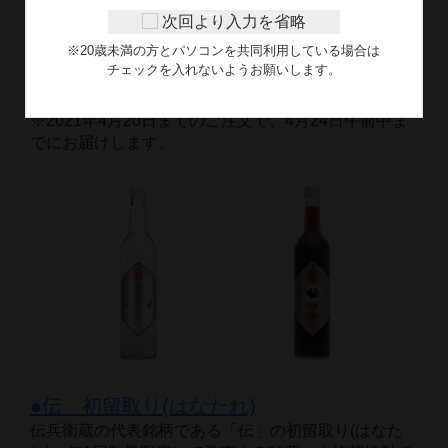
蔵祭り限定酒を購入して楽しも
次回より入力を省略
う！
※20歳未満の方とパソコンを共同利用している場合は
チェックを入れないようお願いします。
売店、オンラインショップ限定酒をご用意！この時だ
けしか味わえない、スペシャルな味を楽しんで。
※2021年4月20日までのご注文で、4月24日午前中ま
でにお届けします。
●伝　初留取り(はなたれ)
伝兵衛蔵の代表銘柄である「伝」の初留取り(はなた