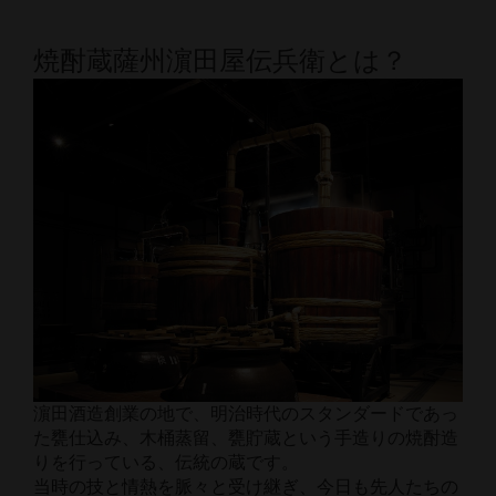
焼酎蔵薩州濵田屋伝兵衛とは？
濵田酒造創業の地で、明治時代のスタンダードであっ
た甕仕込み、木桶蒸留、甕貯蔵という手造りの焼酎造
りを行っている、伝統の蔵です。
当時の技と情熱を脈々と受け継ぎ、今日も先人たちの