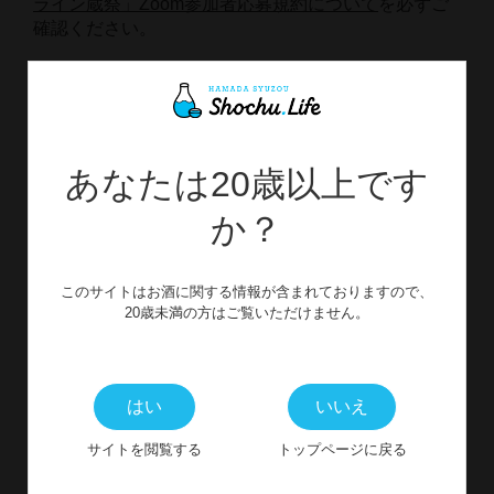
ライン蔵祭」Zoom参加者応募規約について
を必ずご
確認ください。
ご購入はこちら 
あなたは20歳以上です
オンラインで乾杯！
か？
テイスティングキットをご購入の方は、当日会場とつ
ながれる特設会場をご案内しちゃいます！
一緒にオンラインで乾杯しましょう♪
このサイトはお酒に関する情報が含まれておりますので、
※Zoomでの参加となります。事前に、WEB会議アプ
20歳未満の方はご覧いただけません。
リ「Zoom」のダウンロードが必要です。
テイスティングキットのご購入はこちら
はい
いいえ
サイトを閲覧する
トップページに戻る