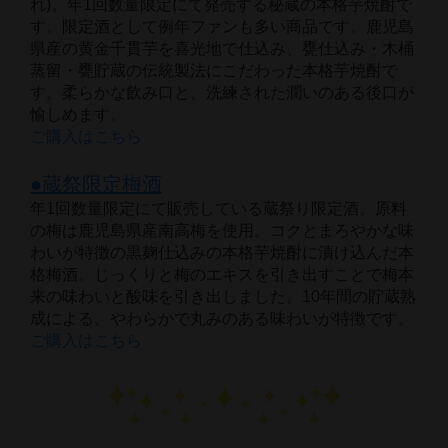
れ)。年1回数量限定にて発売する秘蔵の本格芋焼酎で
す。限定酒として例年ファンも多い商品です。鹿児島
県産の黄金千貫芋を喜光地で仕込み、甕仕込み・木桶
蒸留・甕貯蔵の伝統製法にこだわった本格芋焼酎で
す。柔らかな飲み口と、洗練された潤いのある後口が
愉しめます。
ご購入はこちら 
●蔵祭限定梅酒
年1回数量限定にて販売している蔵祭り限定酒。原料
の梅は鹿児島県産南高梅を使用。コクとまろやかな味
わいが特徴の黒麹仕込みの本格芋焼酎に漬け込んだ本
格梅酒。じっくりと梅のエキスを引き出すことで梅本
来の味わいと酸味を引き出しました。10年間の貯蔵熟
成による、やわらかで丸みのある味わいが特徴です。
ご購入はこちら