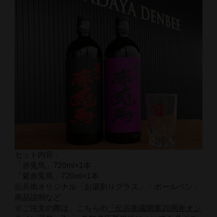
セット内容：
「赤兎馬」720ml×1本
「紫赤兎馬」720ml×1本
伝兵衛オリジナル「お湯割りグラス」「ボールペン」
商品説明など
※ご注文の際は、こちらの
「
伝兵衛蔵開業20周年オン