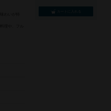
カートに入れる
る味わいが特
た料理や、フル