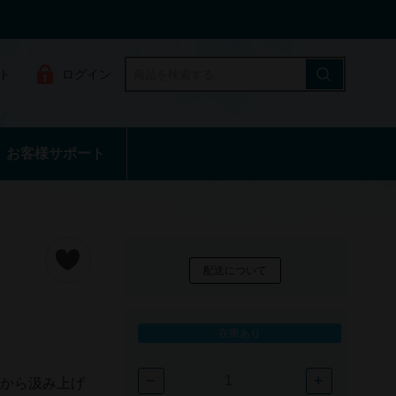
ト
ログイン
お客様サポート
配送について
在庫あり
−
+
）から汲み上げ