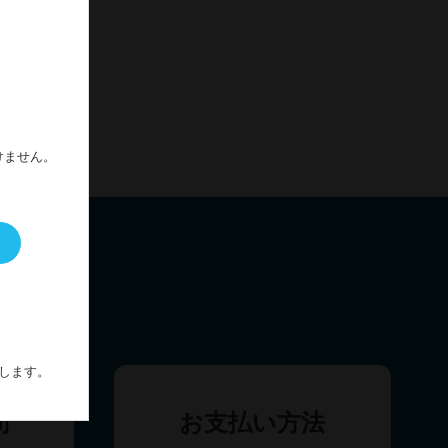
00ml
けません。
します。
問
お支払い方法