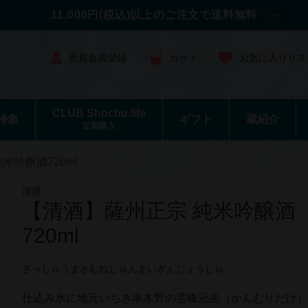
11,000円(税込)以上のご注文で送料無料
新規会員登録
カート
お気に入りリス
CLUB Shochu.life
特集
ギフト
蔵紹介
定期購入
米吟醸酒720ml
清酒
【清酒】薩州正宗 純米吟醸酒
720ml
さっしゅうまさむねじゅんまいぎんじょうしゅ
仕込み水に地元いちき串木野の霊峰冠岳（かんむりだけ