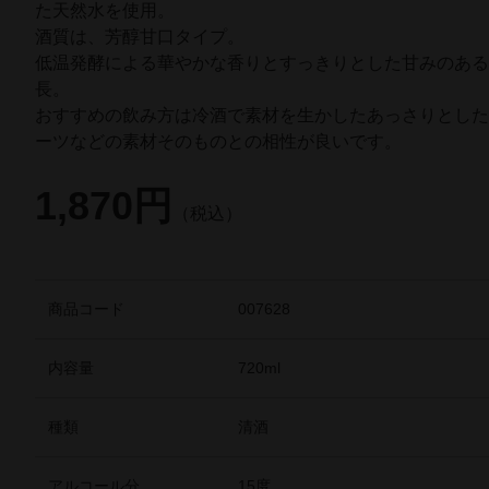
た天然水を使用。
酒質は、芳醇甘口タイプ。
低温発酵による華やかな香りとすっきりとした甘みのあ
長。
おすすめの飲み方は冷酒で素材を生かしたあっさりとし
ーツなどの素材そのものとの相性が良いです。
1,870円
（税込）
商品コード
007628
内容量
720ml
種類
清酒
アルコール分
15度