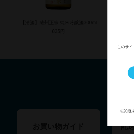
【清酒】薩州正宗 純米吟醸酒300ml
【清酒
825円
このサイ
※20
お買い物ガイド
配