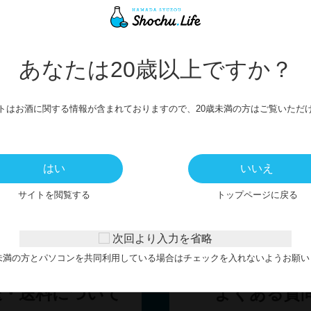
】薩州正宗 純米酒720ml
【清酒】薩州正宗 純米酒3
あなたは20歳以上ですか？
1,628円
731円
トはお酒に関する情報が含まれておりますので、20歳未満の方はご覧いただ
はい
いいえ
お客様サポート
サイトを閲覧する
トップページに戻る
GUIDE
次回より入力を省略
歳未満の方とパソコンを共同利用している場合はチェックを入れないようお願い
送・送料について
よくある質