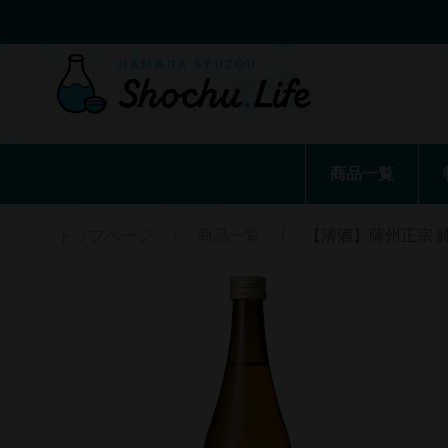
商品一覧
トップページ
/
商品一覧
/
【清酒】薩州正宗 純