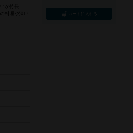
わいが特長。
けの料理や深い
カートに入れる