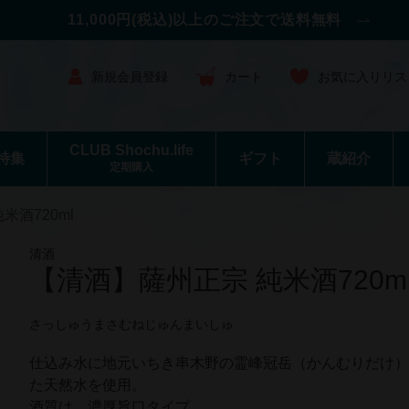
11,000円(税込)以上のご注文で送料無料
新規会員登録
カート
お気に入りリス
CLUB Shochu.life
特集
ギフト
蔵紹介
定期購入
米酒720ml
清酒
【清酒】薩州正宗 純米酒720m
さっしゅうまさむねじゅんまいしゅ
仕込み水に地元いちき串木野の霊峰冠岳（かんむりだけ
た天然水を使用。
酒質は、濃厚旨口タイプ。