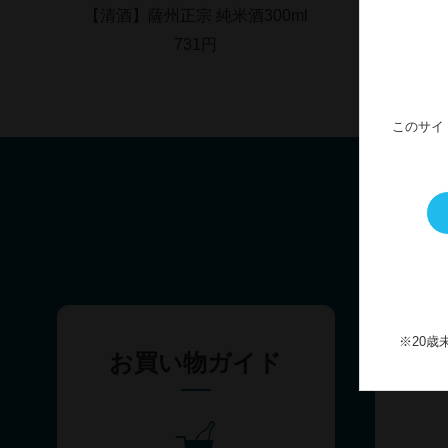
【清酒】薩州正宗 純米酒300ml
【清酒】
731円
このサイ
※20
お買い物ガイド
配