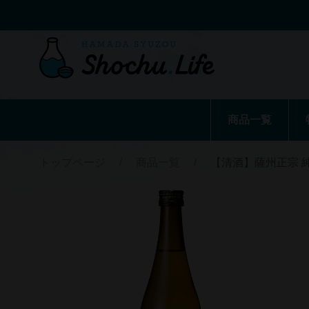
商品一覧
トップページ
/
商品一覧
/
【清酒】薩州正宗 純