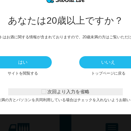
薩州正宗 純米吟醸酒720ml
【清酒】薩州正宗 純米吟醸酒
1,870円
825円
あなたは20歳以上ですか？
トはお酒に関する情報が含まれておりますので、20歳未満の方はご覧いただ
お客様サポート
はい
いいえ
サイトを閲覧する
トップページに戻る
GUIDE
次回より入力を省略
歳未満の方とパソコンを共同利用している場合はチェックを入れないようお願い
送・送料について
よくある質