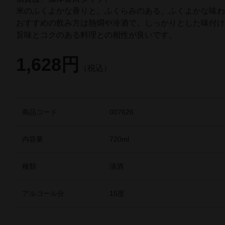
米のふくよかな香りと、ふくらみのある、ふくよかな味
おすすめの飲み方は熱燗や冷酒で、しっかりとした味付
旨味とコクのある料理との相性が良いです。
1,628円
（税込）
商品コード
007626
内容量
720ml
種類
清酒
アルコール分
15度