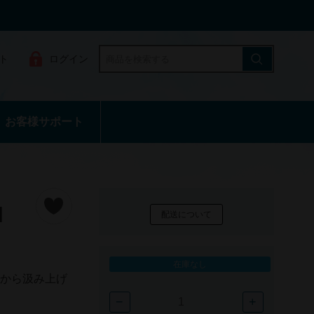
ト
ログイン
お客様サポート
l
配送について
在庫なし
）から汲み上げ
−
+