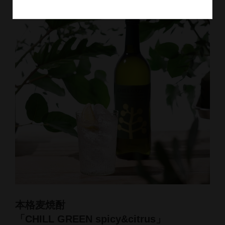
本格麦焼酎
「CHILL GREEN spicy&citrus」