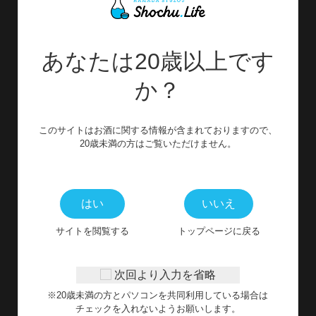
あなたは20歳以上です
か？
本格芋焼酎
「だいやめ～DAIYAME～」
このサイトはお酒に関する情報が含まれておりますので、
アルコール度数／25度
20歳未満の方はご覧いただけません。
内容量／720ml、900ml、1800ml
価格／1,380円、1,408円、2,673円（すべて税込）
はい
いいえ
近年話題の「香り系」として生まれた本品は、ライチ
（レイシ）のような華やかな香りが驚くほど広がると
サイトを閲覧する
トップページに戻る
して、焼酎ファンはもちろん、SNS等でも人気の高い
商品です。
次回より入力を省略
詳細を見る ＞
※20歳未満の方とパソコンを共同利用している場合は
チェックを入れないようお願いします。