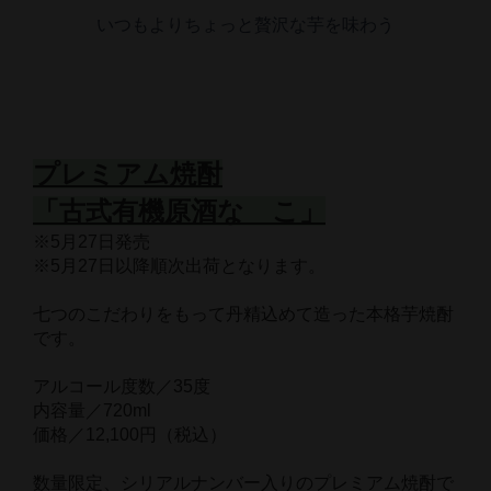
いつもよりちょっと贅沢な芋を味わう
プレミアム焼酎
「古式有機原酒なゝこ」
※5月27日発売
※5月27日以降順次出荷となります。
七つのこだわりをもって丹精込めて造った本格芋焼酎
です。
アルコール度数／35度
内容量／720ml
価格／12,100円（税込）
数量限定、シリアルナンバー入りのプレミアム焼酎で