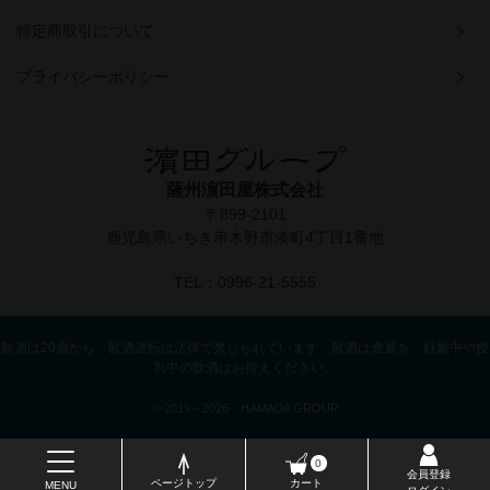
特定商取引について
プライバシーポリシー
薩州濵田屋株式会社
〒899-2101
鹿児島県いちき串木野市湊町4丁目1番地
TEL：
0996-21-5555
飲酒は20歳から。飲酒運転は法律で禁じられています。飲酒は適量を。妊娠中や授
乳中の飲酒はお控えください。
© 2019－2026 HAMADA GROUP
0
会員登録
ページトップ
カート
MENU