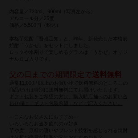
内容量／720ml、900ml（写真左から）
アルコール分／25度
価格／5,500円（税込）
本格芋焼酎「吾唯足知」と、昨年、新発売した本格麦
焼酎「うかぜ」をセットにしました。
ロックや水割りで楽しめるグラスは「うかぜ」オリジ
ナルロゴ入りです。
父の日までの期間限定で
送料無料
通常11,000円以上のお買い物で送料無料のところこの
商品だけは特別に送料無料にてお届けいたします。
ギフト包装をご希望の方は、購入時店舗へのお問い合
わせ欄に「ギフト包装希望」などご記入ください。
―こんなお父さんにおすすめ―
いろいろなお酒を飲むのが好き
芋や麦、原料の違いやブレンド技術を感じられる焼酎
は分析が得意な理系の父におすすめかも？