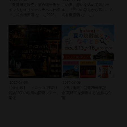
『数量限定販売』落合陽一氏サ
この夏、想いを込めて選ぶ一
イン入りオリジナルラベル仕様
本。『三つの彩りから選ぶ、古
「古式有機原酒 なゝこ2026」
式有機原酒 なゝこ』
2026-07-08
2026-07-08
【金山蔵】「トロッコでGO！
【伝兵衛蔵】開業25周年記
気温19℃の坑洞内開運ツアー」
念“蔵時間を満喫する”盆休み企
開催
画