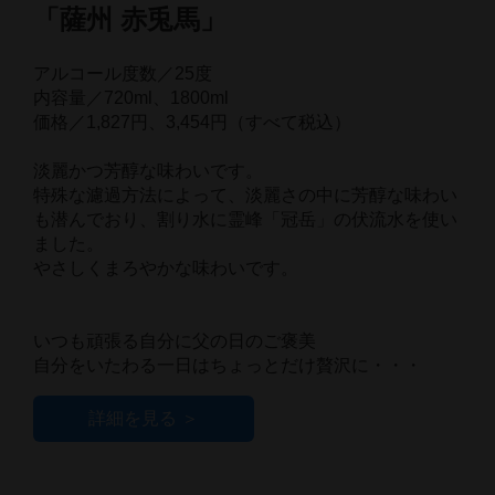
「薩州 赤兎馬」
アルコール度数／25度
内容量／720ml、1800ml
価格／1,827円、3,454円（すべて税込）
淡麗かつ芳醇な味わいです。
特殊な濾過方法によって、淡麗さの中に芳醇な味わい
も潜んでおり、割り水に霊峰「冠岳」の伏流水を使い
ました。
やさしくまろやかな味わいです。
いつも頑張る自分に父の日のご褒美
自分をいたわる一日はちょっとだけ贅沢に・・・
詳細を見る ＞